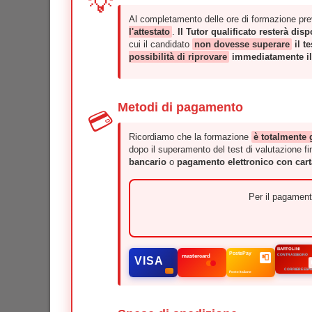
Al completamento delle ore di formazione prev
l'attestato
.
Il Tutor qualificato resterà dis
cui il candidato
non dovesse superare
il t
possibilità di riprovare
immediatamente il 
Metodi di pagamento
💳
Ricordiamo che la formazione
è totalmente 
dopo il superamento del test di valutazione fin
bancario
o
pagamento elettronico con cart
Per il pagamento
BARTOLINI
mastercard
PostePay
📮
VISA
CONTRASSEGNO
Poste Italiane
CORRIERE ESP