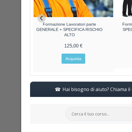
ri parte
Formazione Lavoratori parte
Form
CA RISCHIO
GENERALE + SPECIFICA RISCHIO
SPE
ALTO
€
125,00 €
a
Acquista
Hai bisogno di aiuto? Chiama i