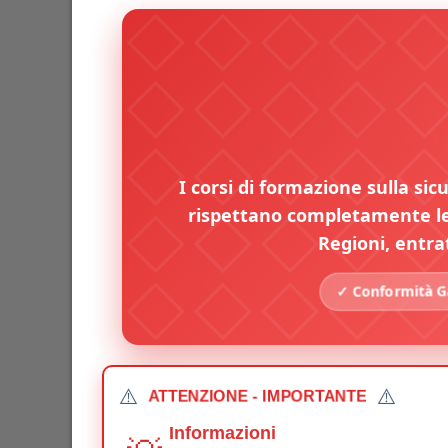
I corsi di formazione sulla sic
rispettano completamente le 
Regioni, entra
✓ Conformità Ga
⚠️
⚠️
ATTENZIONE - IMPORTANTE
Informazioni
💡