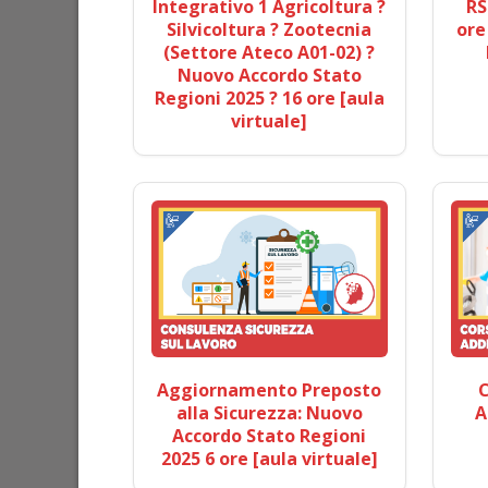
Integrativo 1 Agricoltura ?
RS
Silvicoltura ? Zootecnia
ore
(Settore Ateco A01-02) ?
Nuovo Accordo Stato
Regioni 2025 ? 16 ore [aula
virtuale]
Aggiornamento Preposto
C
alla Sicurezza: Nuovo
A
Accordo Stato Regioni
2025 6 ore [aula virtuale]