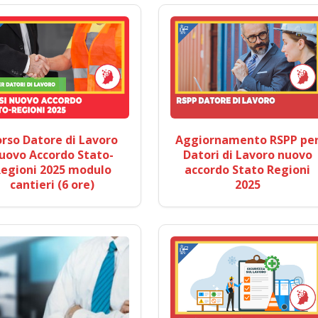
rso Datore di Lavoro
Aggiornamento RSPP pe
uovo Accordo Stato-
Datori di Lavoro nuovo
egioni 2025 modulo
accordo Stato Regioni
cantieri (6 ore)
2025