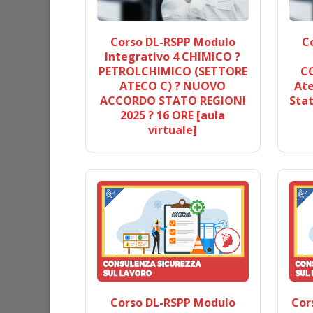
Corso DL-RSPP Modulo
C
Integrativo 4 CHIMICO ?
PETROLCHIMICO (SETTORE
C
ATECO C) ? NUOVO
Ate
ACCORDO STATO REGIONI
Stat
2025 ? 16 ORE [aula
virtuale]
Corso DL-RSPP Modulo
Cor