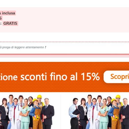
A inclusa
S
o:
GRATIS
Si prega di leggere attentamente ❗