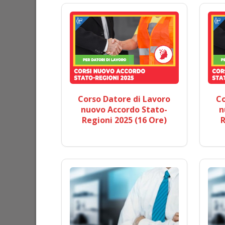
Corso Datore di Lavoro
Co
nuovo Accordo Stato-
n
Regioni 2025 (16 Ore)
R