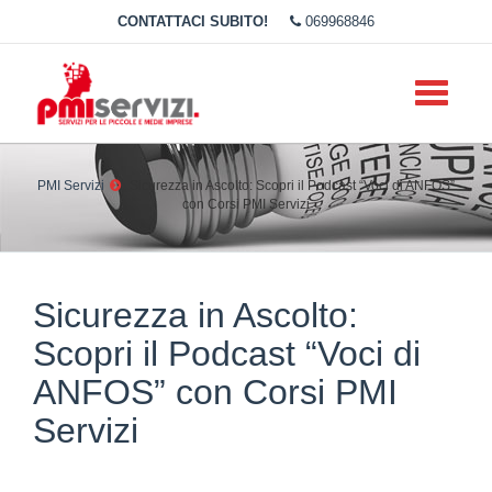
CONTATTACI SUBITO!
069968846
Toggle
navigati
PMI Servizi
Sicurezza in Ascolto: Scopri il Podcast “Voci di ANFOS”
con Corsi PMI Servizi
Sicurezza in Ascolto:
Scopri il Podcast “Voci di
ANFOS” con Corsi PMI
Servizi