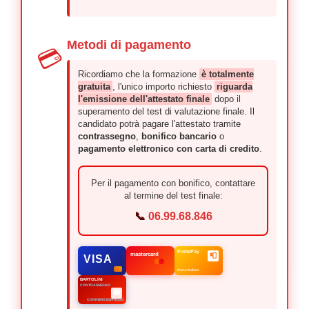
Metodi di pagamento
💳
Ricordiamo che la formazione
è totalmente
gratuita
, l'unico importo richiesto
riguarda
l'emissione dell'attestato finale
dopo il
superamento del test di valutazione finale. Il
candidato potrà pagare l'attestato tramite
contrassegno
,
bonifico bancario
o
pagamento elettronico con carta di credito
.
Per il pagamento con bonifico, contattare
al termine del test finale:
📞
06.99.68.846
PostePay
📮
mastercard
VISA
Poste Italiane
BARTOLINI
CONTRASSEGNO
🚚
CORRIERE ESPRESSO