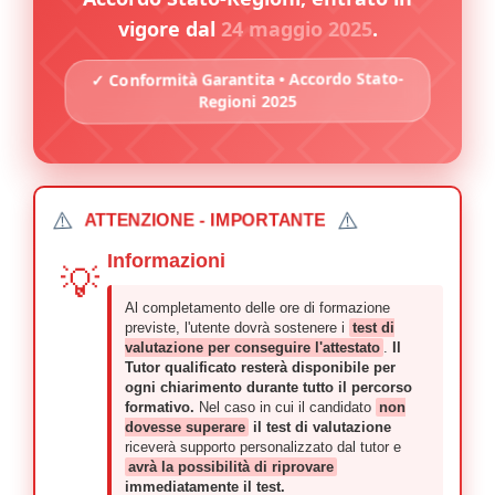
vigore dal
24 maggio 2025
.
✓ Conformità Garantita • Accordo Stato-
Regioni 2025
⚠️
⚠️
ATTENZIONE - IMPORTANTE
Informazioni
💡
Al completamento delle ore di formazione
previste, l'utente dovrà sostenere i
test di
valutazione per conseguire l'attestato
.
Il
Tutor qualificato resterà disponibile per
ogni chiarimento durante tutto il percorso
formativo.
Nel caso in cui il candidato
non
dovesse superare
il test di valutazione
riceverà supporto personalizzato dal tutor e
avrà la possibilità di riprovare
immediatamente il test.