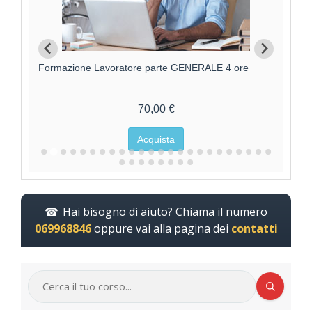
Formazione Lavoratore parte GENERALE 4 ore
F
70,00 €
Acquista
Hai bisogno di aiuto? Chiama il numero
069968846
oppure vai alla pagina dei
contatti