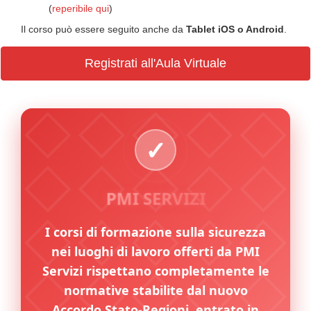
(
reperibile qui
)
Il corso può essere seguito anche da
Tablet iOS o Android
.
Registrati all'Aula Virtuale
PMI SERVIZI
I corsi di formazione sulla sicurezza
nei luoghi di lavoro offerti da PMI
Servizi rispettano completamente le
normative stabilite dal nuovo
Accordo Stato-Regioni, entrato in