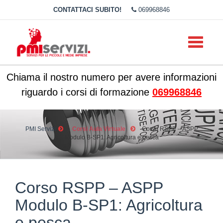
CONTATTACI SUBITO!
069968846
Toggle
navigati
Chiama il nostro numero per avere informazioni
riguardo i corsi di formazione
069968846
PMI Servizi
Corsi Aula Virtuale
Corso RSPP – ASPP
Modulo B-SP1: Agricoltura e pesca
Corso RSPP – ASPP
Modulo B-SP1: Agricoltura
e pesca