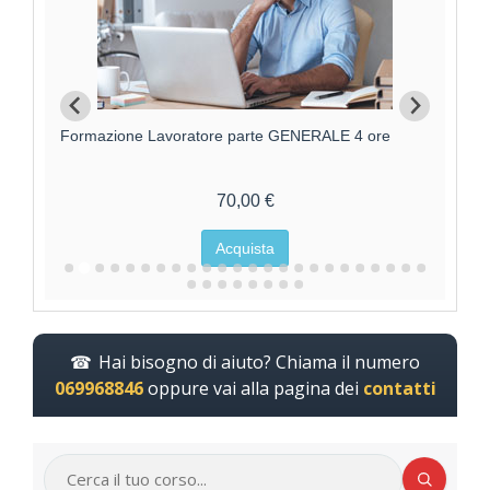
Formazione Lavoratore parte GENERALE 4 ore
F
70,00 €
Acquista
Hai bisogno di aiuto? Chiama il numero
069968846
oppure vai alla pagina dei
contatti