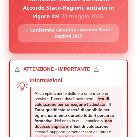
Accordo Stato-Regioni, entrato in
vigore dal
24 maggio 2025
.
✓ Conformità Garantita • Accordo Stato-
Regioni 2025
⚠️
⚠️
ATTENZIONE - IMPORTANTE
Informazioni
💡
Al completamento delle ore di formazione
previste, l'utente dovrà sostenere i
test di
valutazione per conseguire l'attestato
.
Il
Tutor qualificato resterà disponibile per
ogni chiarimento durante tutto il percorso
formativo.
Nel caso in cui il candidato
non
dovesse superare
il test di valutazione
riceverà supporto personalizzato dal tutor e