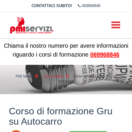
CONTATTACI SUBITO!
069968846
Toggle
navigati
Chiama il nostro numero per avere informazioni
riguardo i corsi di formazione
069968846
PMI Servizi
corsi-online
Corso di formazione Gru su
Autocarro
Corso di formazione Gru
su Autocarro