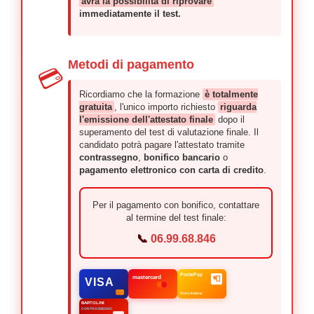
avrà la possibilità di riprovare
immediatamente il test.
Metodi di pagamento
💳
Ricordiamo che la formazione
è totalmente
gratuita
, l'unico importo richiesto
riguarda
l'emissione dell'attestato finale
dopo il
superamento del test di valutazione finale. Il
candidato potrà pagare l'attestato tramite
contrassegno
,
bonifico bancario
o
pagamento elettronico con carta di credito
.
Per il pagamento con bonifico, contattare
al termine del test finale:
📞
06.99.68.846
PostePay
📮
mastercard
VISA
Poste Italiane
BARTOLINI
CONTRASSEGNO