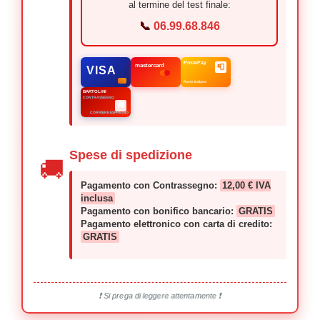
al termine del test finale:
📞
06.99.68.846
PostePay
mastercard
📮
VISA
Poste Italiane
BARTOLINI
CONTRASSEGNO
🚚
CORRIERE ESPRESSO
Spese di spedizione
🚚
Pagamento con Contrassegno:
12,00 € IVA
inclusa
Pagamento con bonifico bancario:
GRATIS
Pagamento elettronico con carta di credito:
GRATIS
❗ Si prega di leggere attentamente ❗