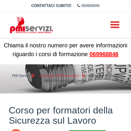
CONTATTACI SUBITO!
069968846
Toggle
navigati
Chiama il nostro numero per avere informazioni
riguardo i corsi di formazione
069968846
PMI Servizi
Corsi per Professionisti
Corso per formatori
della Sicurezza sul Lavoro
Corso per formatori della
Sicurezza sul Lavoro