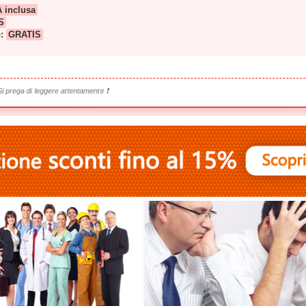
A inclusa
S
o:
GRATIS
Si prega di leggere attentamente ❗