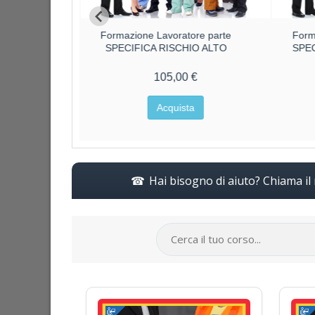
ore parte
Formazione Lavoratore parte
Form
O MEDIO
SPECIFICA RISCHIO ALTO
SPE
€
105,00 €
a
Acquista
Hai bisogno di aiuto? Chiama i