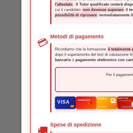
l'attestato
.
Il Tutor qualificato resterà dis
cui il candidato
non dovesse superare
il t
possibilità di riprovare
immediatamente il 
Metodi di pagamento
💳
Ricordiamo che la formazione
è totalmente 
dopo il superamento del test di valutazione fin
bancario
o
pagamento elettronico con cart
Per il pagamento
BARTOLINI
PostePay
mastercard
📮
VISA
CONTRASSEGNO
Poste Italiane
CORRIERE ESP
Spese di spedizione
🚚