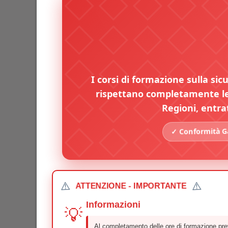
I corsi di formazione sulla sic
rispettano completamente le 
Regioni, entra
✓ Conformità Ga
⚠️
⚠️
ATTENZIONE - IMPORTANTE
Informazioni
💡
Al completamento delle ore di formazione prev