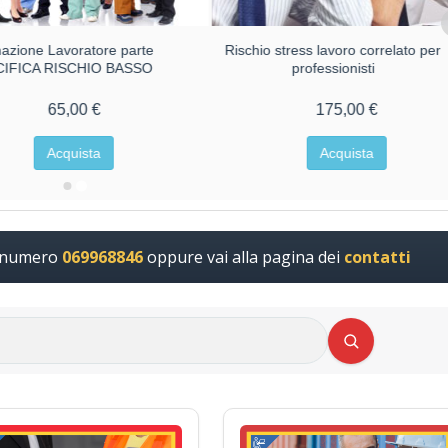
azione Lavoratore parte
Rischio stress lavoro correlato per
CIFICA RISCHIO BASSO
professionisti
65,00 €
175,00 €
Acquista
Acquista
l numero
069968846
oppure vai alla pagina dei
contatti