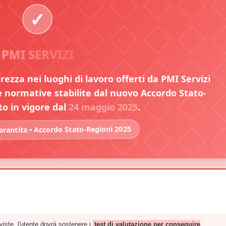
PMI SERVIZI
urezza nei luoghi di lavoro offerti da PMI Servizi
normative stabilite dal nuovo Accordo Stato-
to in vigore dal
24 maggio 2025
.
rantita • Accordo Stato-Regioni 2025
iste, l'utente dovrà sostenere i
test di valutazione per conseguire