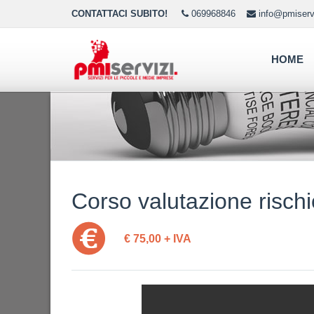
CONTATTACI SUBITO!
069968846
info@pmiservi
HOME
Corso valutazione rischi
€ 75,00 + IVA