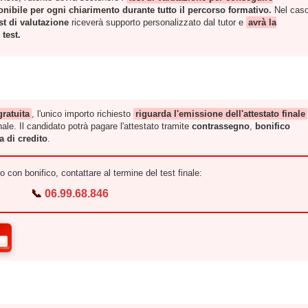
ponibile per ogni chiarimento durante tutto il percorso formativo.
Nel caso
est di valutazione
riceverà supporto personalizzato dal tutor e
avrà la
test.
gratuita
, l'unico importo richiesto
riguarda l'emissione dell'attestato finale
ale. Il candidato potrà pagare l'attestato tramite
contrassegno
,
bonifico
a di credito
.
 con bonifico, contattare al termine del test finale:
📞
06.99.68.846
🚚
RESSO