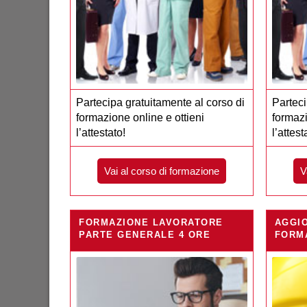
Partecipa gratuitamente al corso di
Parteci
formazione online e ottieni
formazi
l’attestato!
l’attest
Vai al corso di formazione
V
FORMAZIONE LAVORATORE
AGGI
PARTE GENERALE 4 ORE
FORM