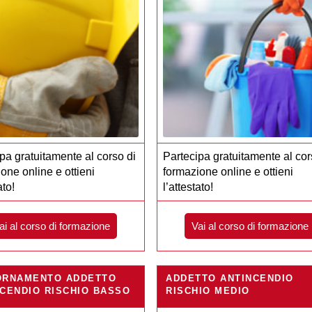
pa gratuitamente al corso di
Partecipa gratuitamente al cor
one online e ottieni
formazione online e ottieni
ato!
l’attestato!
ai al corso di formazione
Vai al corso di formazione
ORNAMENTO ADDETTO
ADDETTO ANTINCENDIO
CENDIO RISCHIO BASSO
RISCHIO MEDIO