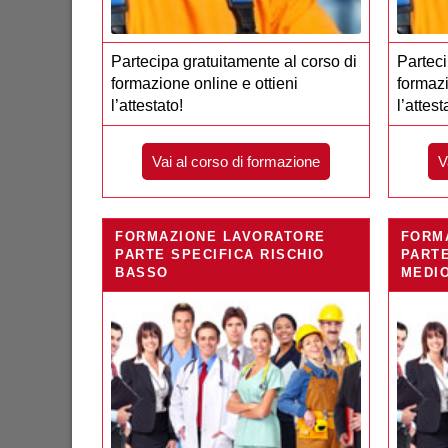
Partecipa gratuitamente al corso di
Parteci
formazione online e ottieni
formazi
l’attestato!
l’attest
Vai al corso di formazione
V
FORMAZIONE LAVORATORE
FORM
PARTE SPECIFICA RISCHIO
PARTE
BASSO
MEDI