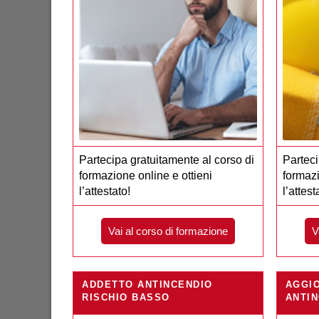
Partecipa gratuitamente al corso di
Parteci
formazione online e ottieni
formazi
l’attestato!
l’attest
Vai al corso di formazione
V
ADDETTO ANTINCENDIO
AGGI
RISCHIO BASSO
ANTIN