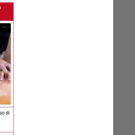
O
so di