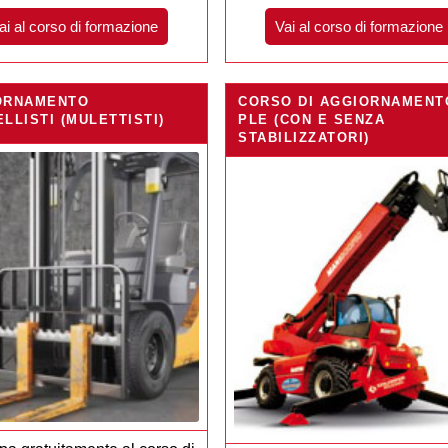
ai al corso di formazione
Vai al corso di formazione
ORNAMENTO
CORSO DI AGGIORNAMENT
LLISTI (MULETTISTI)
PLE (CON E SENZA
STABILIZZATORI)