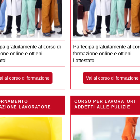
pa gratuitamente al corso di
Partecipa gratuitamente al cor
one online e ottieni
formazione online e ottieni
ato!
l’attestato!
ai al corso di formazione
Vai al corso di formazione
ORNAMENTO
CORSO PER LAVORATORI
AZIONE LAVORATORE
ADDETTI ALLE PULIZIE