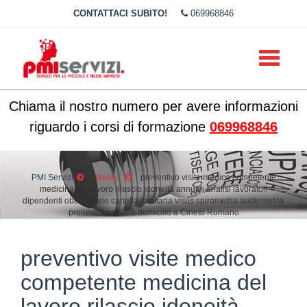
CONTATTACI SUBITO!
069968846
Toggle
navigati
Chiama il nostro numero per avere informazioni
riguardo i corsi di formazione
069968846
PMI Servizi
News
preventivo visite medico competente
medicina del lavoro rilascio idoneità annuali analisi lavoratori
dipendenti obbligatorie cartella sanitaria visus spirometria audiometria
prelievo sangue a domicilio a Cineto Romano
preventivo visite medico
competente medicina del
lavoro rilascio idoneità