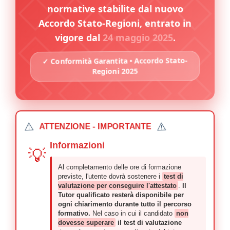
normative stabilite dal nuovo
Accordo Stato-Regioni, entrato in
vigore dal
24 maggio 2025
.
✓ Conformità Garantita • Accordo Stato-
Regioni 2025
⚠️
⚠️
ATTENZIONE - IMPORTANTE
Informazioni
💡
Al completamento delle ore di formazione
previste, l'utente dovrà sostenere i
test di
valutazione per conseguire l'attestato
.
Il
Tutor qualificato resterà disponibile per
ogni chiarimento durante tutto il percorso
formativo.
Nel caso in cui il candidato
non
dovesse superare
il test di valutazione