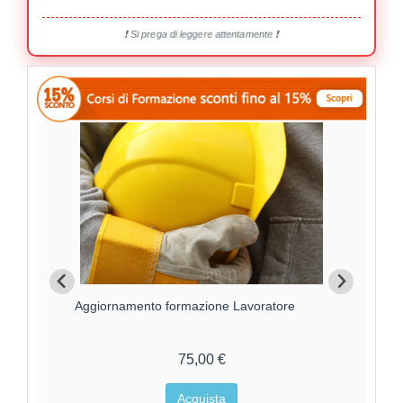
❗ Si prega di leggere attentamente ❗
Aggiornamento formazione Lavoratore
For
75,00 €
Acquista