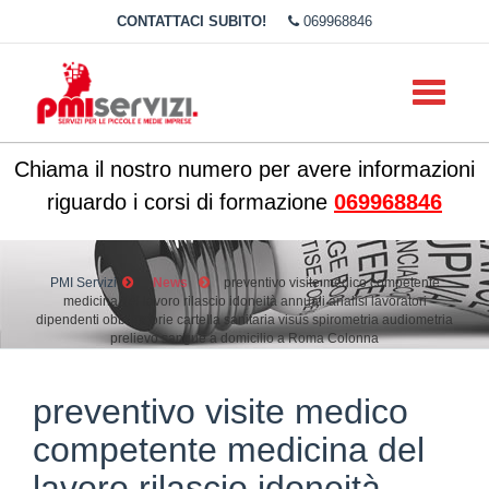
CONTATTACI SUBITO!
069968846
Toggle
navigati
Chiama il nostro numero per avere informazioni
riguardo i corsi di formazione
069968846
PMI Servizi
News
preventivo visite medico competente
medicina del lavoro rilascio idoneità annuali analisi lavoratori
dipendenti obbligatorie cartella sanitaria visus spirometria audiometria
prelievo sangue a domicilio a Roma Colonna
preventivo visite medico
competente medicina del
lavoro rilascio idoneità