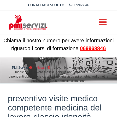
CONTATTACI SUBITO!
069968846
Toggle
navigati
Chiama il nostro numero per avere informazioni
riguardo i corsi di formazione
069968846
PMI Servizi
News
preventivo visite medico competente
medicina del lavoro rilascio idoneità annuali analisi lavoratori
dipendenti obbligatorie cartella sanitaria visus spirometria audiometria
prelievo sangue a domicilio a Bolsena
preventivo visite medico
competente medicina del
lavoro rilascio idoneità