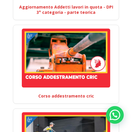
Aggiornamento Addetti lavori in quota - DPI
3° categoria - parte teorica
Corso addestramento cric