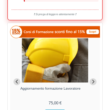
❗ Si prega di leggere attentamente ❗
Aggiornamento formazione Lavoratore
For
75,00 €