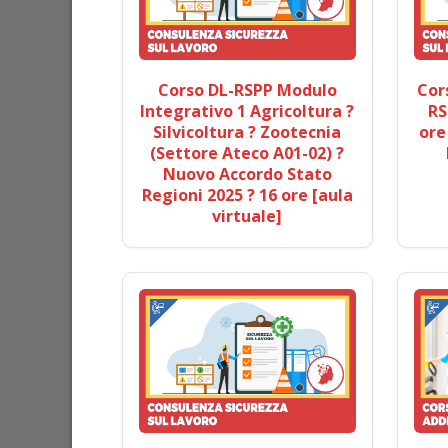
Corso DL-RSPP Modulo
Cor
Integrativo 1 Agricoltura ?
RS
Silvicoltura ? Zootecnia
ore
(Settore Ateco A01-02) ?
Nuovo Accordo Stato
Regioni 2025 ? 16 ore [aula
virtuale]