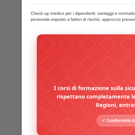
Check-up medico per i dipendenti: vantaggi e normative 
personale esposto a fattori di rischio: approccio preven
I corsi di formazione sulla sic
rispettano completamente le 
Regioni, entra
✓ Conformità Ga