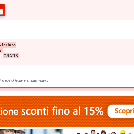
🚚
RESSO
A inclusa
S
o:
GRATIS
Si prega di leggere attentamente ❗