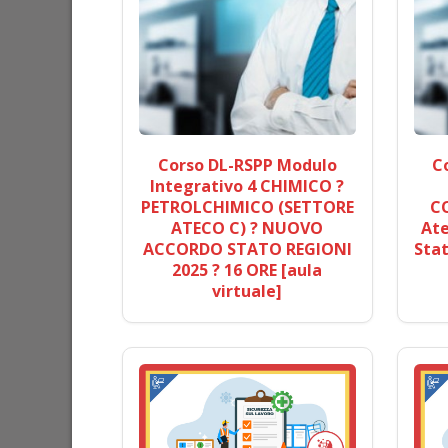
Corso DL-RSPP Modulo
C
Integrativo 4 CHIMICO ?
PETROLCHIMICO (SETTORE
C
ATECO C) ? NUOVO
Ate
ACCORDO STATO REGIONI
Stat
2025 ? 16 ORE [aula
virtuale]