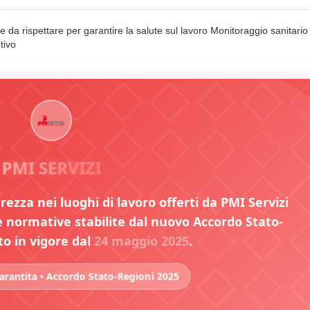
da rispettare per garantire la salute sul lavoro Monitoraggio sanitario
tivo
PMI SERVIZI
urezza nei luoghi di lavoro offerti da PMI Servizi
normative stabilite dal nuovo Accordo Stato-
to in vigore dal
24 maggio 2025
.
rantita • Accordo Stato-Regioni 2025