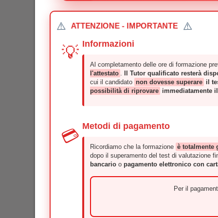
⚠️
⚠️
ATTENZIONE - IMPORTANTE
Informazioni
💡
Al completamento delle ore di formazione prev
l'attestato
.
Il Tutor qualificato resterà dis
cui il candidato
non dovesse superare
il t
possibilità di riprovare
immediatamente il 
Metodi di pagamento
💳
Ricordiamo che la formazione
è totalmente 
dopo il superamento del test di valutazione fin
bancario
o
pagamento elettronico con cart
Per il pagamento