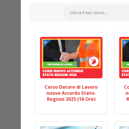
Corso Datore di Lavoro
Co
nuovo Accordo Stato-
n
Regioni 2025 (16 Ore)
R