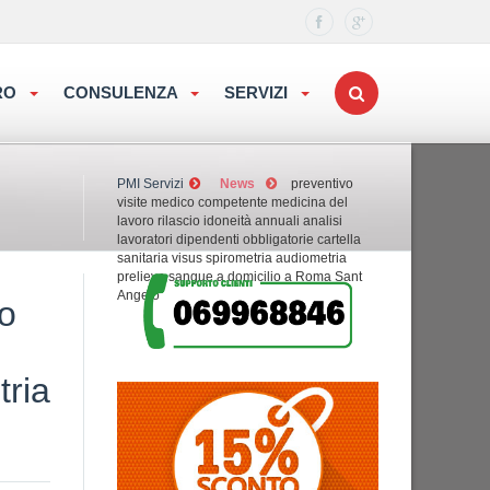
ORO
CONSULENZA
SERVIZI
PMI Servizi
News
preventivo
visite medico competente medicina del
lavoro rilascio idoneità annuali analisi
lavoratori dipendenti obbligatorie cartella
sanitaria visus spirometria audiometria
prelievo sangue a domicilio a Roma Sant
Angelo
ro
tria