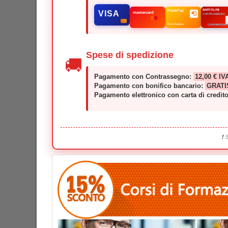
BARTOLINI
PostePay
mastercard
📮
VISA
CONTRASSEGNO
Poste Italiane
CORRIERE ESP
Spese di spedizione
🚚
Pagamento con Contrassegno:
12,00 € IV
Pagamento con bonifico bancario:
GRATI
Pagamento elettronico con carta di credit
❗ 