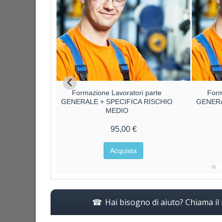
ore parte
Formazione Lavoratori parte
Form
ore
GENERALE + SPECIFICA RISCHIO
GENERA
MEDIO
€
95,00 €
a
Acquista
Hai bisogno di aiuto? Chiama i