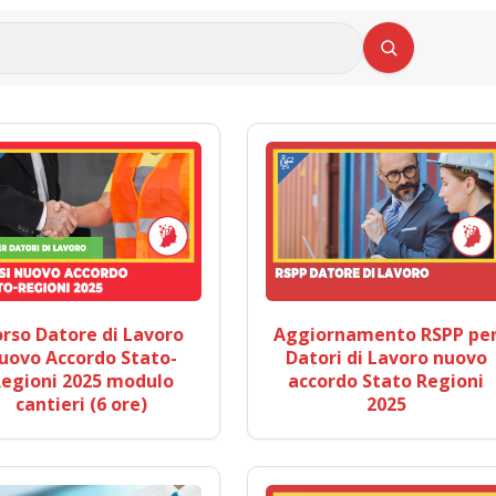
rso Datore di Lavoro
Aggiornamento RSPP pe
uovo Accordo Stato-
Datori di Lavoro nuovo
egioni 2025 modulo
accordo Stato Regioni
cantieri (6 ore)
2025