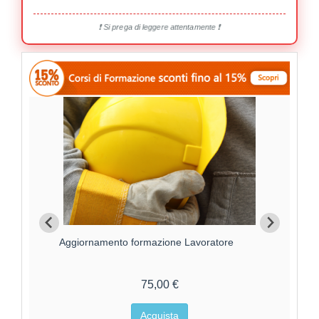
❗ Si prega di leggere attentamente ❗
Aggiornamento formazione Lavoratore
For
75,00 €
Acquista