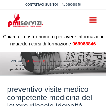
CONTATTACI SUBITO!
069968846
Toggle
navigati
Chiama il nostro numero per avere informazioni
riguardo i corsi di formazione
069968846
PMI Servizi
News
preventivo visite medico competente
medicina del lavoro rilascio idoneità annuali analisi lavoratori
dipendenti obbligatorie cartella sanitaria visus spirometria audiometria
prelievo sangue a domicilio a Sutri
preventivo visite medico
competente medicina del
lavoro rilascio idoneità