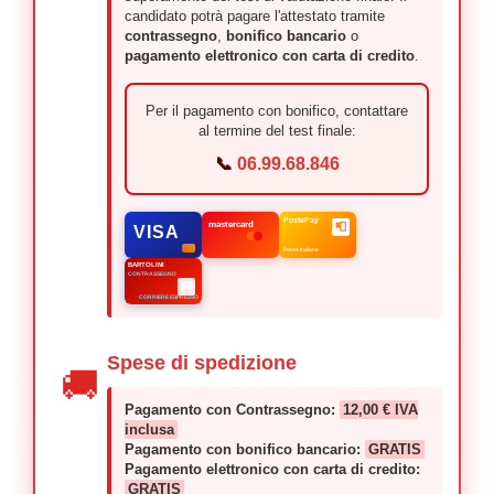
candidato potrà pagare l'attestato tramite
contrassegno
,
bonifico bancario
o
pagamento elettronico con carta di credito
.
Per il pagamento con bonifico, contattare
al termine del test finale:
📞
06.99.68.846
PostePay
mastercard
📮
VISA
Poste Italiane
BARTOLINI
CONTRASSEGNO
🚚
CORRIERE ESPRESSO
Spese di spedizione
🚚
Pagamento con Contrassegno:
12,00 € IVA
inclusa
Pagamento con bonifico bancario:
GRATIS
Pagamento elettronico con carta di credito:
GRATIS