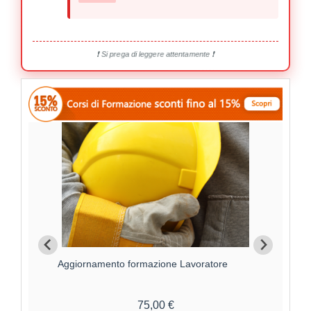
❗ Si prega di leggere attentamente ❗
Aggiornamento formazione Lavoratore
For
75,00 €