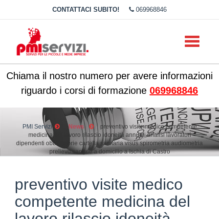
CONTATTACI SUBITO!
069968846
Toggle
navigati
Chiama il nostro numero per avere informazioni
riguardo i corsi di formazione
069968846
PMI Servizi
News
preventivo visite medico competente
medicina del lavoro rilascio idoneità annuali analisi lavoratori
dipendenti obbligatorie cartella sanitaria visus spirometria audiometria
prelievo sangue a domicilio a Ischia di Castro
preventivo visite medico
competente medicina del
lavoro rilascio idoneità