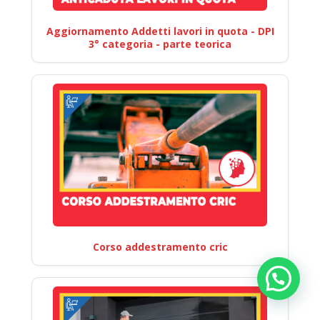
Aggiornamento Addetti lavori in quota - DPI
3° categoria - parte teorica
Corso addestramento cric