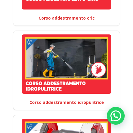
Corso addestramento cric
Corso addestramento idropulitrice