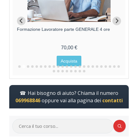
Formazione Lavoratore parte GENERALE 4 ore
F
70,00 €
Acquista
Hai bisogno di aiuto? Chiama il numero
069968846
oppure vai alla pagina dei
contatti