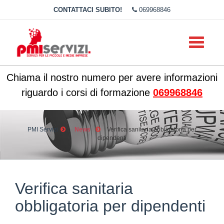
CONTATTACI SUBITO!
069968846
Toggle
navigati
Chiama il nostro numero per avere informazioni
riguardo i corsi di formazione
069968846
PMI Servizi
News
Verifica sanitaria obbligatoria per
dipendenti
Verifica sanitaria
obbligatoria per dipendenti