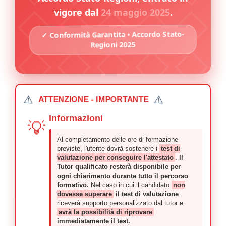
vigore dal
24 maggio 2025
.
✓ Conformità Garantita • Accordo Stato-
Regioni 2025
⚠️
⚠️
ATTENZIONE - IMPORTANTE
Informazioni
💡
Al completamento delle ore di formazione
previste, l'utente dovrà sostenere i
test di
valutazione per conseguire l'attestato
.
Il
Tutor qualificato resterà disponibile per
ogni chiarimento durante tutto il percorso
formativo.
Nel caso in cui il candidato
non
dovesse superare
il test di valutazione
riceverà supporto personalizzato dal tutor e
avrà la possibilità di riprovare
immediatamente il test.