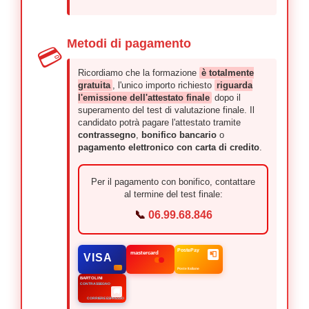
Metodi di pagamento
💳
Ricordiamo che la formazione
è totalmente
gratuita
, l'unico importo richiesto
riguarda
l'emissione dell'attestato finale
dopo il
superamento del test di valutazione finale. Il
candidato potrà pagare l'attestato tramite
contrassegno
,
bonifico bancario
o
pagamento elettronico con carta di credito
.
Per il pagamento con bonifico, contattare
al termine del test finale:
📞
06.99.68.846
PostePay
mastercard
📮
VISA
Poste Italiane
BARTOLINI
CONTRASSEGNO
🚚
CORRIERE ESPRESSO