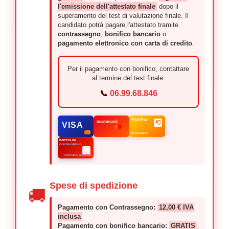
l'emissione dell'attestato finale
dopo il
superamento del test di valutazione finale. Il
candidato potrà pagare l'attestato tramite
contrassegno
,
bonifico bancario
o
pagamento elettronico con carta di credito
.
Per il pagamento con bonifico, contattare
al termine del test finale:
📞
06.99.68.846
PostePay
mastercard
📮
VISA
Poste Italiane
BARTOLINI
CONTRASSEGNO
🚚
CORRIERE ESPRESSO
Spese di spedizione
🚚
Pagamento con Contrassegno:
12,00 € IVA
inclusa
Pagamento con bonifico bancario:
GRATIS