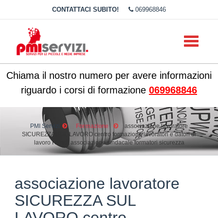
CONTATTACI SUBITO!
069968846
Toggle
navigati
Chiama il nostro numero per avere informazioni
riguardo i corsi di formazione
069968846
PMI Servizi
Formazione
associazione lavoratore
SICUREZZA SUL LAVORO centro formazione lavoratori e datori di
lavoro ROMA associazione sindacale formatori sicurezza
associazione lavoratore
SICUREZZA SUL
LAVORO centro