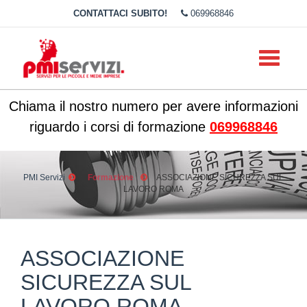
CONTATTACI SUBITO!
069968846
Toggle
navigati
Chiama il nostro numero per avere informazioni
riguardo i corsi di formazione
069968846
PMI Servizi
Formazione
ASSOCIAZIONE SICUREZZA SUL
LAVORO ROMA
ASSOCIAZIONE
SICUREZZA SUL
LAVORO ROMA