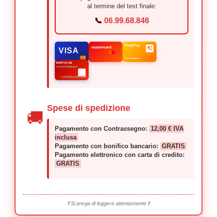
al termine del test finale:
📞
06.99.68.846
mastercard
PostePay
📮
VISA
Poste Italiane
BARTOLINI
CONTRASSEGNO
🚚
CORRIERE ESPRESSO
Spese di spedizione
🚚
Pagamento con Contrassegno:
12,00 € IVA
inclusa
Pagamento con bonifico bancario:
GRATIS
Pagamento elettronico con carta di credito:
GRATIS
❗ Si prega di leggere attentamente ❗