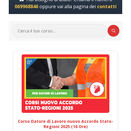
069968846
oppure vai alla pagina dei
contatti
Corso Datore di Lavoro nuovo Accordo Stato-
Regioni 2025 (16 Ore)