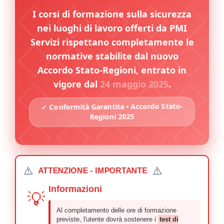
I corsi di formazione sulla sicurezza
nei luoghi di lavoro offerti da PMI
Servizi rispettano completamente le
normative stabilite dal nuovo
Accordo Stato-Regioni, entrato in
vigore dal
24 maggio 2025
.
✓ Conformità Garantita • Accordo Stato-
Regioni 2025
⚠️
⚠️
ATTENZIONE - IMPORTANTE
Informazioni
💡
Al completamento delle ore di formazione
previste, l'utente dovrà sostenere i
test di