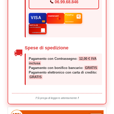
📞
06.99.68.846
PostePay
mastercard
📮
VISA
Poste Italiane
BARTOLINI
CONTRASSEGNO
🚚
CORRIERE ESPRESSO
Spese di spedizione
🚚
Pagamento con Contrassegno:
12,00 € IVA
inclusa
Pagamento con bonifico bancario:
GRATIS
Pagamento elettronico con carta di credito:
GRATIS
❗ Si prega di leggere attentamente ❗