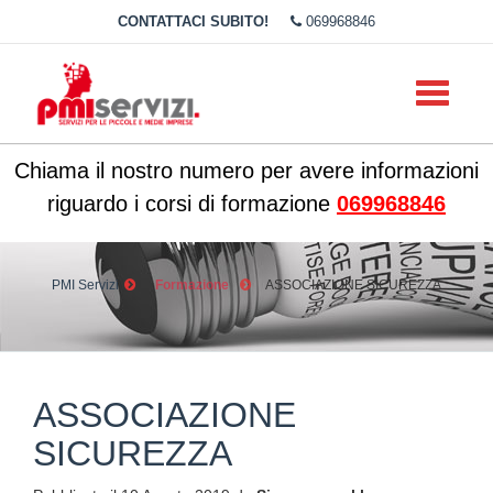
CONTATTACI SUBITO!
069968846
Toggle
navigati
Chiama il nostro numero per avere informazioni
riguardo i corsi di formazione
069968846
PMI Servizi
Formazione
ASSOCIAZIONE SICUREZZA
ASSOCIAZIONE
SICUREZZA