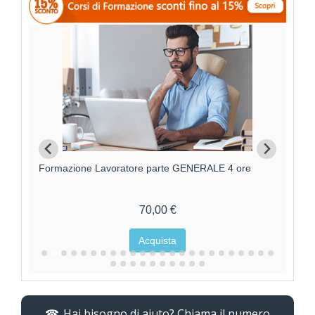
Formazione Lavoratore parte GENERALE 4 ore
F
70,00 €
Acquista
Hai bisogno di aiuto? Chiama il numero