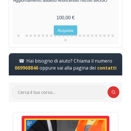
Aggiornamento addetto Antincendio rischio BASSO
Aggio
100,00 €
Acquista
Hai bisogno di aiuto? Chiama il numero
069968846
oppure vai alla pagina dei
contatti