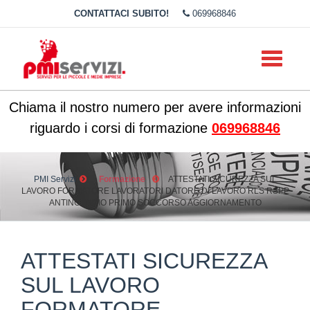
CONTATTACI SUBITO!
069968846
Toggle
navigati
Chiama il nostro numero per avere informazioni
riguardo i corsi di formazione
069968846
PMI Servizi
Formazione
ATTESTATI SICUREZZA SUL
LAVORO FORMATORE LAVORATORI DATORE DI LAVORO RLS RSPP
ANTINCENDIO PRIMO SOCCORSO AGGIORNAMENTO
ATTESTATI SICUREZZA
SUL LAVORO
FORMATORE