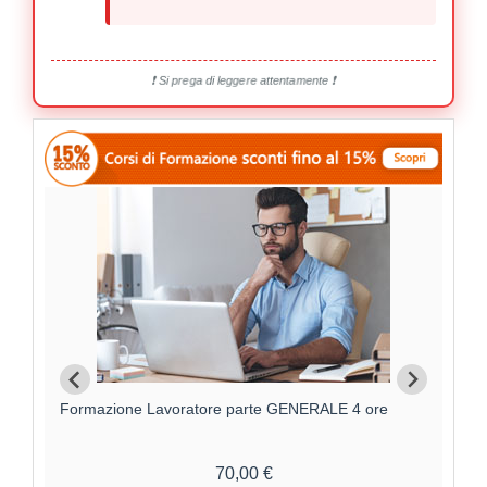
❗ Si prega di leggere attentamente ❗
Formazione Lavoratore parte GENERALE 4 ore
F
70,00 €