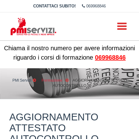
CONTATTACI SUBITO!
069968846
Toggle
navigati
Chiama il nostro numero per avere informazioni
riguardo i corsi di formazione
069968846
PMI Servizi
Formazione
AGGIORNAMENTO ATTESTATO
AUTOCONTROLLO
AGGIORNAMENTO
ATTESTATO
AUTOCONTROLLO