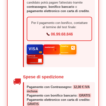
candidato potrà pagare l'attestato tramite
contrassegno
,
bonifico bancario
o
pagamento elettronico con carta di credito
.
Per il pagamento con bonifico, contattare
al termine del test finale:
📞
06.99.68.846
PostePay
mastercard
📮
VISA
Poste Italiane
BARTOLINI
CONTRASSEGNO
🚚
CORRIERE ESPRESSO
Spese di spedizione
🚚
Pagamento con Contrassegno:
12,00 € IVA
inclusa
Pagamento con bonifico bancario:
GRATIS
Pagamento elettronico con carta di credito:
GRATIS