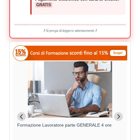
GRATIS
❗ Si prega di leggere attentamente ❗
Formazione Lavoratore parte GENERALE 4 ore
F