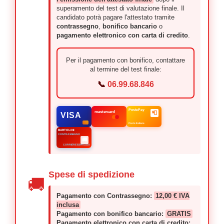
superamento del test di valutazione finale. Il
candidato potrà pagare l'attestato tramite
contrassegno
,
bonifico bancario
o
pagamento elettronico con carta di credito
.
Per il pagamento con bonifico, contattare
al termine del test finale:
📞
06.99.68.846
PostePay
📮
mastercard
VISA
Poste Italiane
BARTOLINI
CONTRASSEGNO
🚚
CORRIERE ESPRESSO
Spese di spedizione
🚚
Pagamento con Contrassegno:
12,00 € IVA
inclusa
Pagamento con bonifico bancario:
GRATIS
Pagamento elettronico con carta di credito: