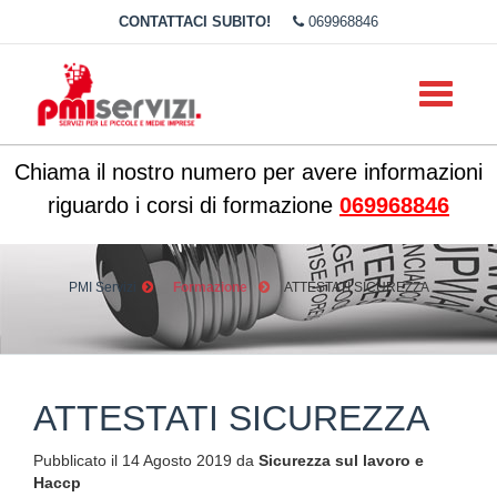
CONTATTACI SUBITO!
069968846
Toggle
navigati
Chiama il nostro numero per avere informazioni
riguardo i corsi di formazione
069968846
PMI Servizi
Formazione
ATTESTATI SICUREZZA
ATTESTATI SICUREZZA
Pubblicato il 14 Agosto 2019 da
Sicurezza sul lavoro e
Haccp