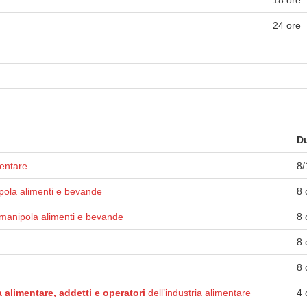
18 ore
24 ore
Du
mentare
8/
pola alimenti e bevande
8 
manipola alimenti e bevande
8 
8 
8 
 alimentare, addetti e operatori
dell’industria alimentare
4 