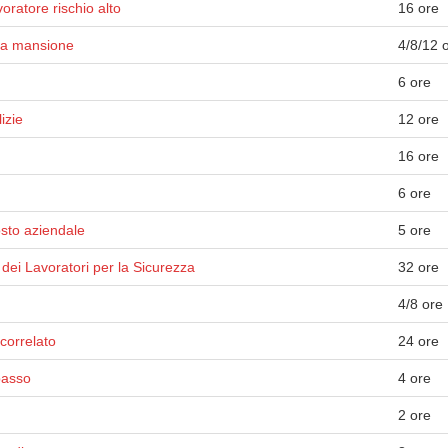
ratore rischio alto
16 ore
lla mansione
4/8/12 
6 ore
izie
12 ore
16 ore
6 ore
osto aziendale
5 ore
dei Lavoratori per la Sicurezza
32 ore
4/8 ore
correlato
24 ore
basso
4 ore
2 ore