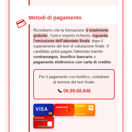
Metodi di pagamento
💳
Ricordiamo che la formazione
è totalmente
gratuita
, l'unico importo richiesto
riguarda
l'emissione dell'attestato finale
dopo il
superamento del test di valutazione finale. Il
candidato potrà pagare l'attestato tramite
contrassegno
,
bonifico bancario
o
pagamento elettronico con carta di credito
.
Per il pagamento con bonifico, contattare
al termine del test finale:
📞
06.99.68.846
PostePay
mastercard
📮
VISA
Poste Italiane
BARTOLINI
CONTRASSEGNO
🚚
CORRIERE ESPRESSO