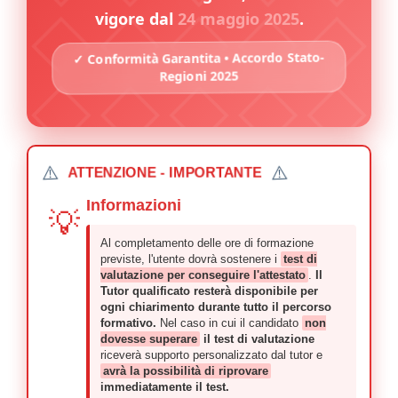
vigore dal
24 maggio 2025
.
✓ Conformità Garantita • Accordo Stato-
Regioni 2025
⚠️
⚠️
ATTENZIONE - IMPORTANTE
Informazioni
💡
Al completamento delle ore di formazione
previste, l'utente dovrà sostenere i
test di
valutazione per conseguire l'attestato
.
Il
Tutor qualificato resterà disponibile per
ogni chiarimento durante tutto il percorso
formativo.
Nel caso in cui il candidato
non
dovesse superare
il test di valutazione
riceverà supporto personalizzato dal tutor e
avrà la possibilità di riprovare
immediatamente il test.