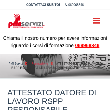
CONTATTACI SUBITO!
069968846
Toggle
navigati
Chiama il nostro numero per avere informazioni
riguardo i corsi di formazione
069968846
PMI Servizi
Formazione
ATTESTATO DATORE DI LAVORO
RSPP RESPONSABILE SERVIZIO PREVENZIONE PROTEZIONE
ATTESTATO DATORE DI
LAVORO RSPP
RESPONSABILE