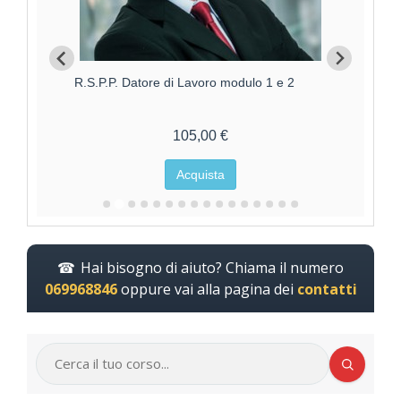
R.S.P.P. Datore di Lavoro modulo 1 e 2
Aggi
105,00 €
Acquista
Hai bisogno di aiuto? Chiama il numero
069968846
oppure vai alla pagina dei
contatti