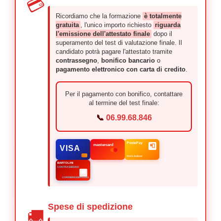
💳
Ricordiamo che la formazione
è totalmente
gratuita
, l'unico importo richiesto
riguarda
l'emissione dell'attestato finale
dopo il
superamento del test di valutazione finale. Il
candidato potrà pagare l'attestato tramite
contrassegno
,
bonifico bancario
o
pagamento elettronico con carta di credito
.
Per il pagamento con bonifico, contattare
al termine del test finale:
📞
06.99.68.846
PostePay
mastercard
📮
VISA
Poste Italiane
BARTOLINI
CONTRASSEGNO
🚚
CORRIERE ESPRESSO
Spese di spedizione
🚚