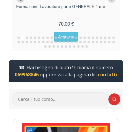
Formazione Lavoratore parte GENERALE 4 ore
F
70,00 €
Acquista
Hai bisogno di aiuto? Chiama il numero
069968846
oppure vai alla pagina dei
contatti