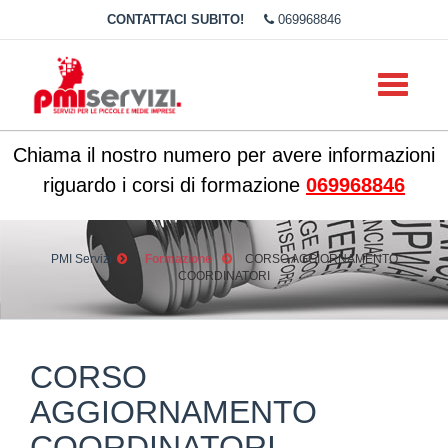
CONTATTACI SUBITO!
069968846
Toggle
navigati
Chiama il nostro numero per avere informazioni
riguardo i corsi di formazione
069968846
PMI Servizi
Formazione
CORSO AGGIORNAMENTO
COORDINATORI
CORSO
AGGIORNAMENTO
COORDINATORI