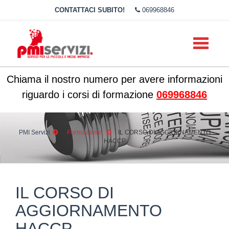
CONTATTACI SUBITO!
069968846
Toggle
navigati
Chiama il nostro numero per avere informazioni
riguardo i corsi di formazione
069968846
PMI Servizi
Formazione
IL CORSO DI AGGIORNAMENTO
HACCP
IL CORSO DI
AGGIORNAMENTO
HACCP