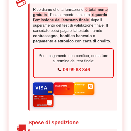
💳
Ricordiamo che la formazione
è totalmente
gratuita
, l'unico importo richiesto
riguarda
l'emissione dell'attestato finale
dopo il
superamento del test di valutazione finale. Il
candidato potrà pagare l'attestato tramite
contrassegno
,
bonifico bancario
o
pagamento elettronico con carta di credito
.
Per il pagamento con bonifico, contattare
al termine del test finale:
📞
06.99.68.846
PostePay
mastercard
📮
VISA
Poste Italiane
BARTOLINI
CONTRASSEGNO
🚚
CORRIERE ESPRESSO
Spese di spedizione
🚚