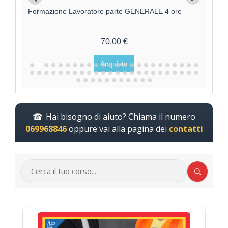
Formazione Lavoratore parte GENERALE 4 ore
F
70,00 €
Acquista
Hai bisogno di aiuto? Chiama il numero
069968846
oppure vai alla pagina dei
contatti