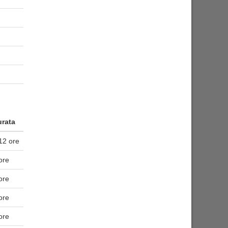
rata
12 ore
ore
ore
ore
ore