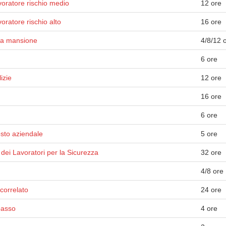
voratore rischio medio
12 ore
ratore rischio alto
16 ore
lla mansione
4/8/12 
6 ore
izie
12 ore
16 ore
6 ore
osto aziendale
5 ore
dei Lavoratori per la Sicurezza
32 ore
4/8 ore
correlato
24 ore
basso
4 ore