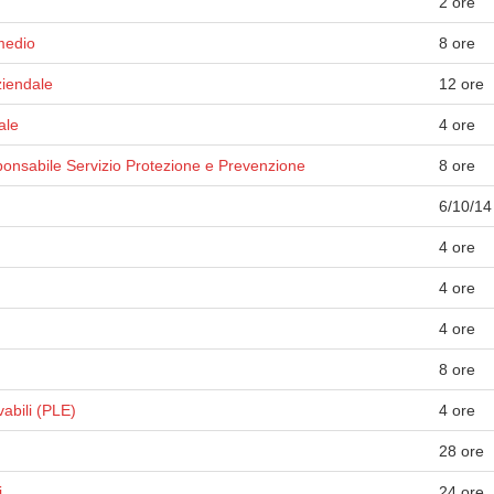
2 ore
medio
8 ore
ziendale
12 ore
ale
4 ore
onsabile Servizio Protezione e Prevenzione
8 ore
6/10/14
4 ore
4 ore
4 ore
8 ore
vabili (PLE)
4 ore
28 ore
i
24 ore