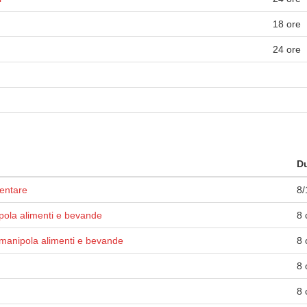
18 ore
24 ore
Du
mentare
8/
pola alimenti e bevande
8 
manipola alimenti e bevande
8 
8 
8 