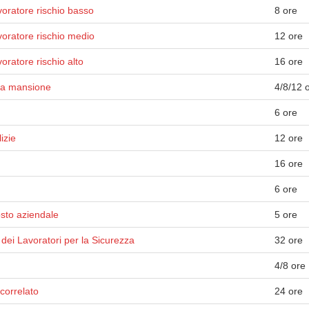
oratore rischio basso
8 ore
voratore rischio medio
12 ore
ratore rischio alto
16 ore
lla mansione
4/8/12 
6 ore
izie
12 ore
16 ore
6 ore
osto aziendale
5 ore
dei Lavoratori per la Sicurezza
32 ore
4/8 ore
correlato
24 ore