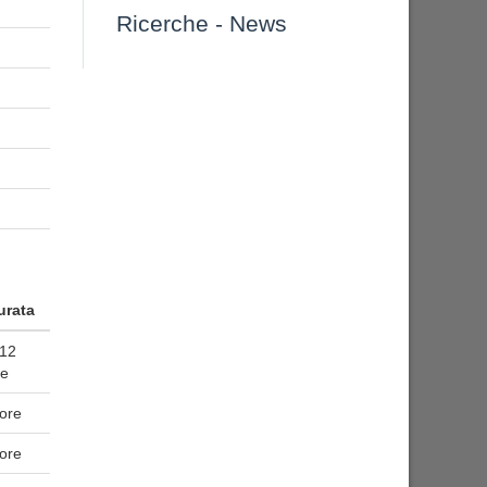
Ricerche
-
News
urata
/12
re
 ore
 ore