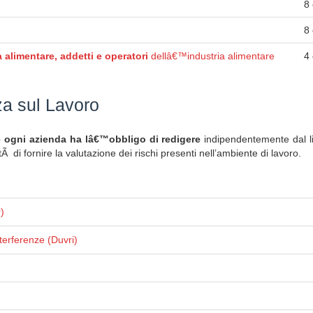
8
8
 alimentare, addetti e operatori
dellâ€™industria alimentare
4
za sul Lavoro
ogni azienda ha lâ€™obbligo di redigere
indipendentemente dal li
itÃ di fornire la valutazione dei rischi presenti nell’ambiente di lavoro.
)
terferenze (Duvri)