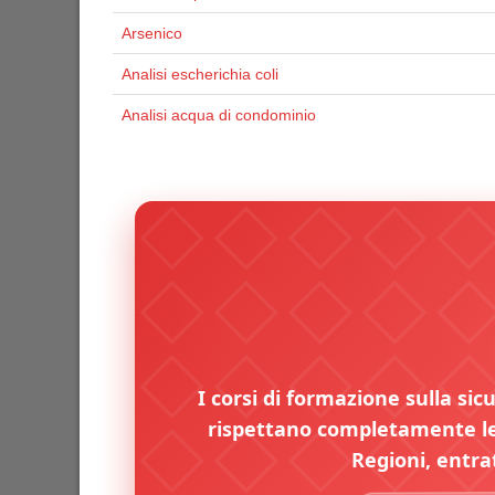
Arsenico
Analisi escherichia coli
Analisi acqua di condominio
I corsi di formazione sulla sic
rispettano completamente le 
Regioni, entra