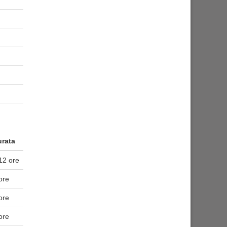
rata
12 ore
ore
ore
ore