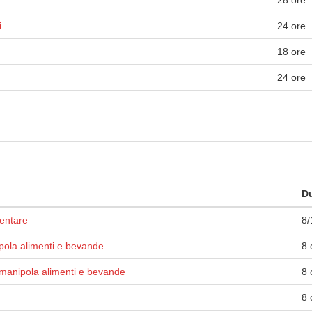
28 ore
i
24 ore
18 ore
24 ore
Du
mentare
8/
pola alimenti e bevande
8 
manipola alimenti e bevande
8 
8 