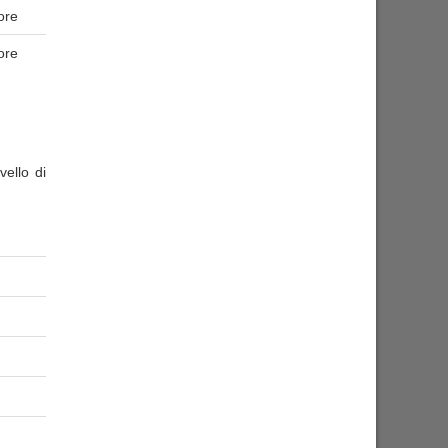
ore
ore
ello di