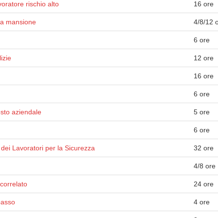
ratore rischio alto
16 ore
lla mansione
4/8/12 
6 ore
izie
12 ore
16 ore
6 ore
osto aziendale
5 ore
6 ore
dei Lavoratori per la Sicurezza
32 ore
4/8 ore
correlato
24 ore
basso
4 ore