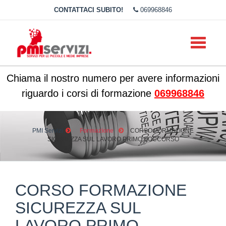
CONTATTACI SUBITO!
069968846
Toggle
navigati
Chiama il nostro numero per avere informazioni
riguardo i corsi di formazione
069968846
PMI Servizi
Formazione
CORSO FORMAZIONE
SICUREZZA SUL LAVORO PRIMO SOCCORSO
CORSO FORMAZIONE
SICUREZZA SUL
LAVORO PRIMO