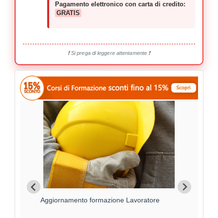
Pagamento elettronico con carta di credito:
GRATIS
❗ Si prega di leggere attentamente ❗
Aggiornamento formazione Lavoratore
For