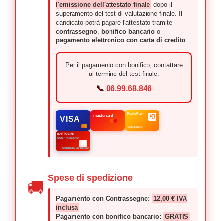
l'emissione dell'attestato finale
dopo il
superamento del test di valutazione finale. Il
candidato potrà pagare l'attestato tramite
contrassegno
,
bonifico bancario
o
pagamento elettronico con carta di credito
.
Per il pagamento con bonifico, contattare
al termine del test finale:
📞
06.99.68.846
PostePay
mastercard
📮
VISA
Poste Italiane
BARTOLINI
CONTRASSEGNO
🚚
CORRIERE ESPRESSO
Spese di spedizione
🚚
Pagamento con Contrassegno:
12,00 € IVA
inclusa
Pagamento con bonifico bancario:
GRATIS