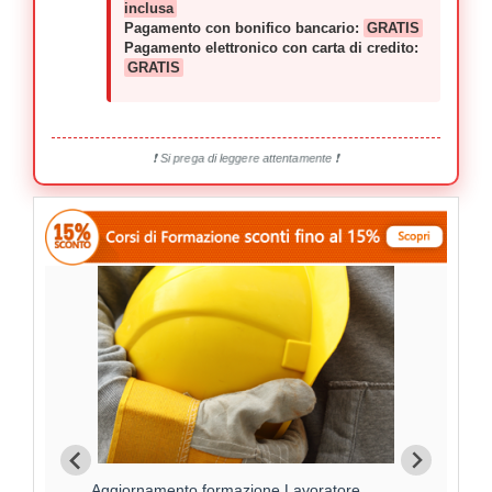
inclusa
Pagamento con bonifico bancario:
GRATIS
Pagamento elettronico con carta di credito:
GRATIS
❗ Si prega di leggere attentamente ❗
Aggiornamento formazione Lavoratore
For