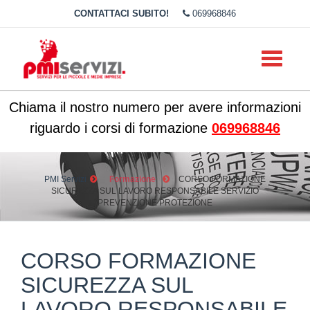
CONTATTACI SUBITO!
069968846
Toggle
navigati
Chiama il nostro numero per avere informazioni
riguardo i corsi di formazione
069968846
PMI Servizi
Formazione
CORSO FORMAZIONE
SICUREZZA SUL LAVORO RESPONSABILE SERVIZIO
PREVENZIONE PROTEZIONE
CORSO FORMAZIONE
SICUREZZA SUL
LAVORO RESPONSABILE