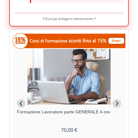
❗ Si prega di leggere attentamente ❗
Formazione Lavoratore parte GENERALE 4 ore
F
70,00 €