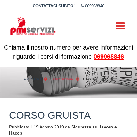
CONTATTACI SUBITO!
069968846
Toggle
navigati
Chiama il nostro numero per avere informazioni
riguardo i corsi di formazione
069968846
PMI Servizi
Formazione
CORSO GRUISTA
CORSO GRUISTA
Pubblicato il 19 Agosto 2019 da
Sicurezza sul lavoro e
Haccp