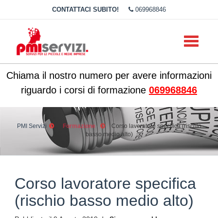
CONTATTACI SUBITO!
069968846
Toggle
navigati
Chiama il nostro numero per avere informazioni
riguardo i corsi di formazione
069968846
PMI Servizi
Formazione
Corso lavoratore specifica (rischio
basso medio alto)
Corso lavoratore specifica
(rischio basso medio alto)