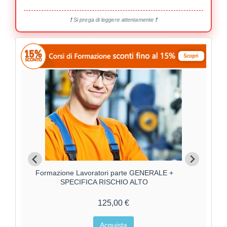
❗ Si prega di leggere attentamente ❗
Formazione Lavoratori parte GENERALE +
Forma
SPECIFICA RISCHIO ALTO
125,00 €
Acquista