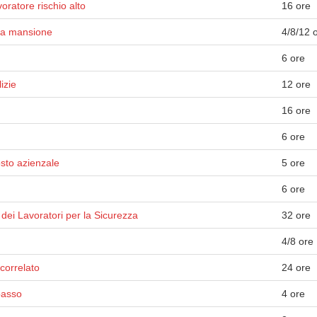
ratore rischio alto
16 ore
lla mansione
4/8/12 
6 ore
izie
12 ore
16 ore
6 ore
osto azienzale
5 ore
6 ore
dei Lavoratori per la Sicurezza
32 ore
4/8 ore
correlato
24 ore
basso
4 ore