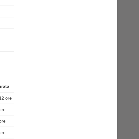
rata
12 ore
ore
ore
ore