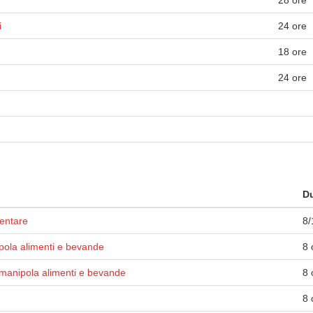
28 ore
i
24 ore
18 ore
24 ore
Du
mentare
8/
pola alimenti e bevande
8 
manipola alimenti e bevande
8 
8 