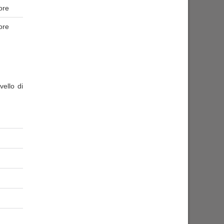
ore
ore
ello di