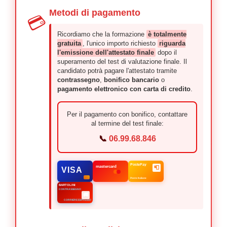
Metodi di pagamento
💳
Ricordiamo che la formazione
è totalmente
gratuita
, l'unico importo richiesto
riguarda
l'emissione dell'attestato finale
dopo il
superamento del test di valutazione finale. Il
candidato potrà pagare l'attestato tramite
contrassegno
,
bonifico bancario
o
pagamento elettronico con carta di credito
.
Per il pagamento con bonifico, contattare
al termine del test finale:
📞
06.99.68.846
PostePay
mastercard
📮
VISA
Poste Italiane
BARTOLINI
CONTRASSEGNO
🚚
CORRIERE ESPRESSO