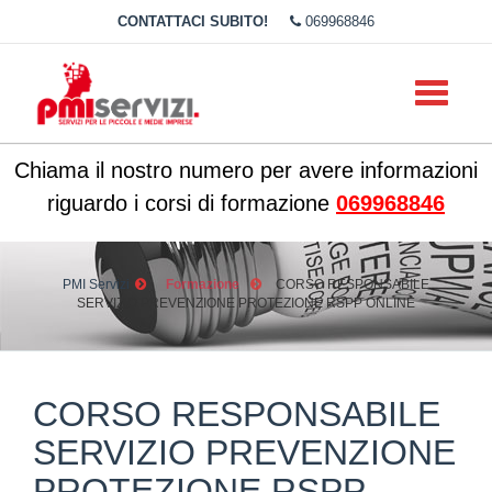
CONTATTACI SUBITO!
069968846
Toggle
navigati
Chiama il nostro numero per avere informazioni
riguardo i corsi di formazione
069968846
PMI Servizi
Formazione
CORSO RESPONSABILE
SERVIZIO PREVENZIONE PROTEZIONE RSPP ONLINE
CORSO RESPONSABILE
SERVIZIO PREVENZIONE
PROTEZIONE RSPP