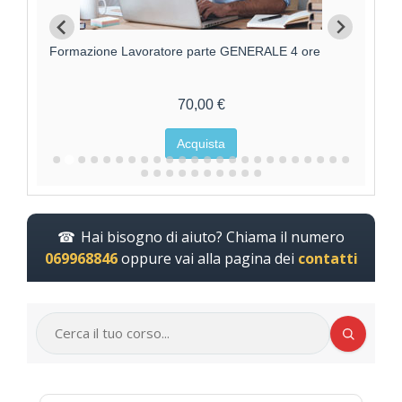
Formazione Lavoratore parte GENERALE 4 ore
F
70,00 €
Acquista
Hai bisogno di aiuto? Chiama il numero
069968846
oppure vai alla pagina dei
contatti