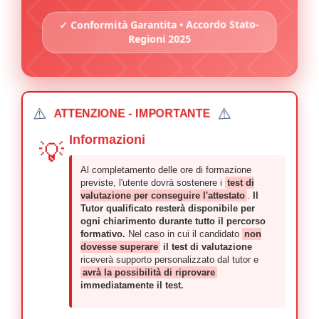
✓ Conformità Garantita • Accordo Stato-
Regioni 2025
⚠️
⚠️
ATTENZIONE - IMPORTANTE
Informazioni
💡
Al completamento delle ore di formazione
previste, l'utente dovrà sostenere i
test di
valutazione per conseguire l'attestato
.
Il
Tutor qualificato resterà disponibile per
ogni chiarimento durante tutto il percorso
formativo.
Nel caso in cui il candidato
non
dovesse superare
il test di valutazione
riceverà supporto personalizzato dal tutor e
avrà la possibilità di riprovare
immediatamente il test.