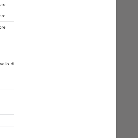
ore
ore
ore
ello di