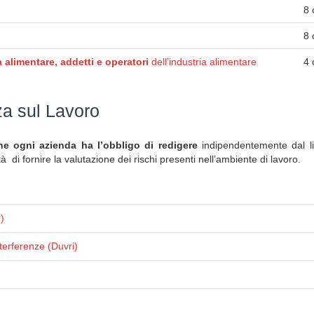
8 
8 
 alimentare, addetti e operatori
dell’industria alimentare
4 
za sul Lavoro
 ogni azienda ha l’obbligo di redigere
indipendentemente dal liv
ità di fornire la valutazione dei rischi presenti nell’ambiente di lavoro.
)
terferenze (Duvri)