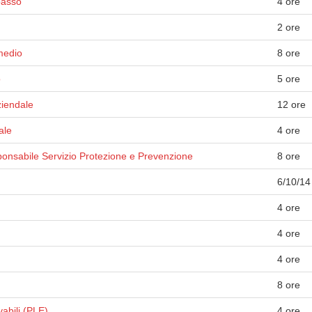
basso
4 ore
2 ore
medio
8 ore
o
5 ore
ziendale
12 ore
ale
4 ore
onsabile Servizio Protezione e Prevenzione
8 ore
6/10/14
4 ore
4 ore
4 ore
8 ore
vabili (PLE)
4 ore