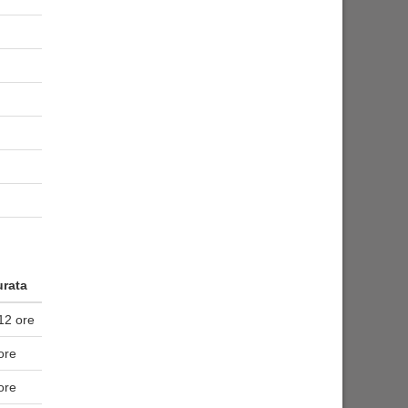
rata
12 ore
ore
ore