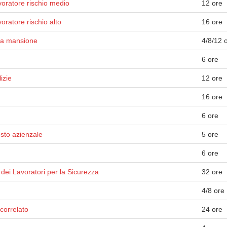
voratore rischio medio
12 ore
ratore rischio alto
16 ore
lla mansione
4/8/12 
6 ore
izie
12 ore
16 ore
6 ore
osto azienzale
5 ore
6 ore
dei Lavoratori per la Sicurezza
32 ore
4/8 ore
correlato
24 ore