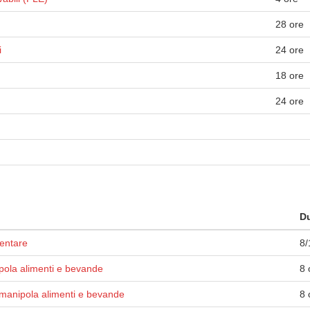
28 ore
i
24 ore
18 ore
24 ore
Du
mentare
8/
pola alimenti e bevande
8 
manipola alimenti e bevande
8 