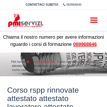
CONTATTACI SUBITO!
069968846
Toggle
navigati
Chiama il nostro numero per avere informazioni
riguardo i corsi di formazione
069968846
PMI Servizi
Formazione
Corso rspp rinnovate attestato
attestato lavoratore attestato addetto antincendio primo soccorso
rischio basso medio alto elearning corso alimentarista sede sedi
territoriali di formazione documento obbligatorio
Corso rspp rinnovate
attestato attestato
lavoratore attestato