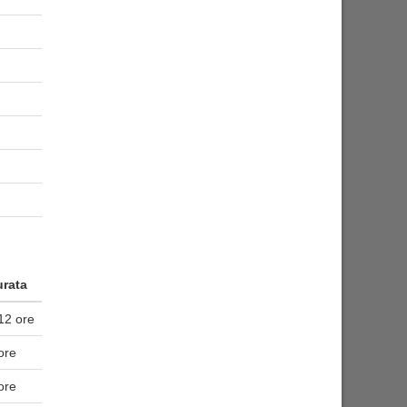
rata
12 ore
ore
ore