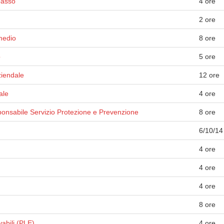
basso
4 ore
2 ore
medio
8 ore
o
5 ore
ziendale
12 ore
ale
4 ore
onsabile Servizio Protezione e Prevenzione
8 ore
6/10/14
4 ore
4 ore
4 ore
8 ore
vabili (PLE)
4 ore