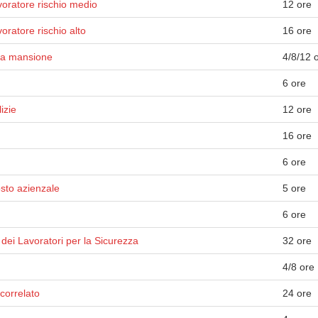
voratore rischio medio
12 ore
ratore rischio alto
16 ore
lla mansione
4/8/12 
6 ore
izie
12 ore
16 ore
6 ore
osto azienzale
5 ore
6 ore
dei Lavoratori per la Sicurezza
32 ore
4/8 ore
correlato
24 ore