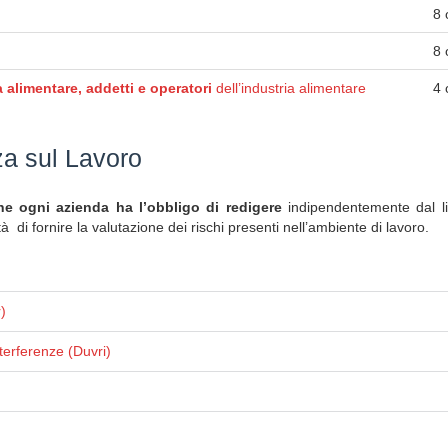
8 
8 
 alimentare, addetti e operatori
dell’industria alimentare
4 
za sul Lavoro
 ogni azienda ha l’obbligo di redigere
indipendentemente dal liv
ità di fornire la valutazione dei rischi presenti nell’ambiente di lavoro.
)
terferenze (Duvri)