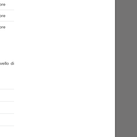
ore
ore
ore
ello di