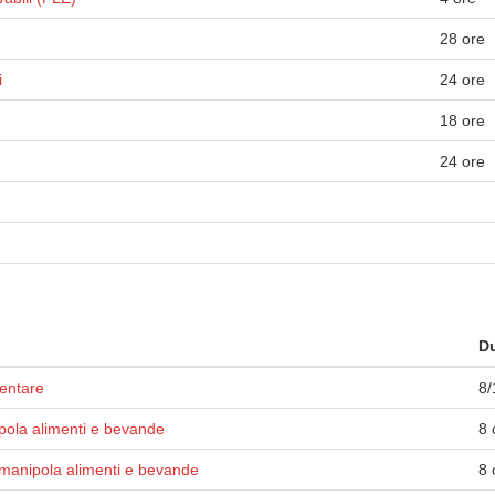
28 ore
i
24 ore
18 ore
24 ore
Du
mentare
8/
pola alimenti e bevande
8 
manipola alimenti e bevande
8 