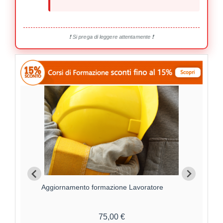
❗ Si prega di leggere attentamente ❗
Aggiornamento formazione Lavoratore
For
75,00 €