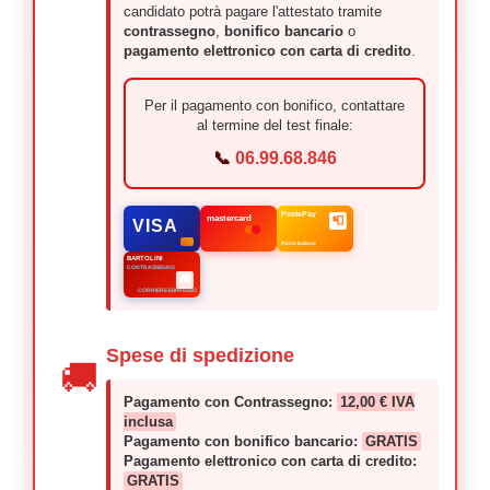
candidato potrà pagare l'attestato tramite
contrassegno
,
bonifico bancario
o
pagamento elettronico con carta di credito
.
Per il pagamento con bonifico, contattare
al termine del test finale:
📞
06.99.68.846
PostePay
mastercard
📮
VISA
Poste Italiane
BARTOLINI
CONTRASSEGNO
🚚
CORRIERE ESPRESSO
Spese di spedizione
🚚
Pagamento con Contrassegno:
12,00 € IVA
inclusa
Pagamento con bonifico bancario:
GRATIS
Pagamento elettronico con carta di credito:
GRATIS