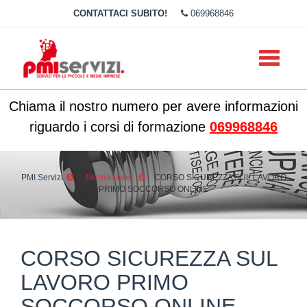
CONTATTACI SUBITO!
069968846
Toggle
navigati
Chiama il nostro numero per avere informazioni
riguardo i corsi di formazione
069968846
PMI Servizi
Formazione
CORSO SICUREZZA SUL LAVORO
PRIMO SOCCORSO ONLINE
CORSO SICUREZZA SUL
LAVORO PRIMO
SOCCORSO ONLINE