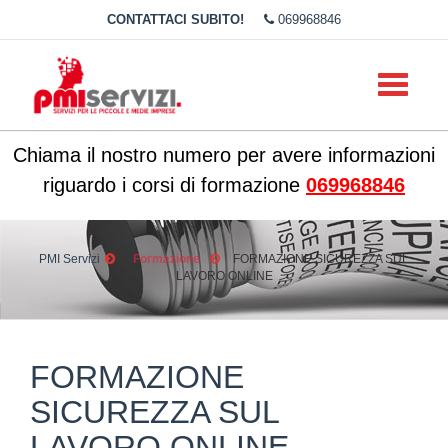
CONTATTACI SUBITO!
069968846
Toggle
navigati
Chiama il nostro numero per avere informazioni
riguardo i corsi di formazione
069968846
PMI Servizi
Formazione
FORMAZIONE SICUREZZA SUL
LAVORO ONLINE
FORMAZIONE
SICUREZZA SUL
LAVORO ONLINE