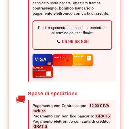
candidato potrà pagare l'attestato tramite
contrassegno
,
bonifico bancario
o
pagamento elettronico con carta di credito
.
Per il pagamento con bonifico, contattare
al termine del test finale:
📞
06.99.68.846
PostePay
📮
mastercard
VISA
Poste Italiane
BARTOLINI
CONTRASSEGNO
🚚
CORRIERE ESPRESSO
Spese di spedizione
🚚
Pagamento con Contrassegno:
12,00 € IVA
inclusa
Pagamento con bonifico bancario:
GRATIS
Pagamento elettronico con carta di credito:
GRATIS