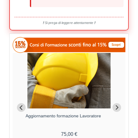
❗ Si prega di leggere attentamente ❗
Aggiornamento formazione Lavoratore
For
75,00 €