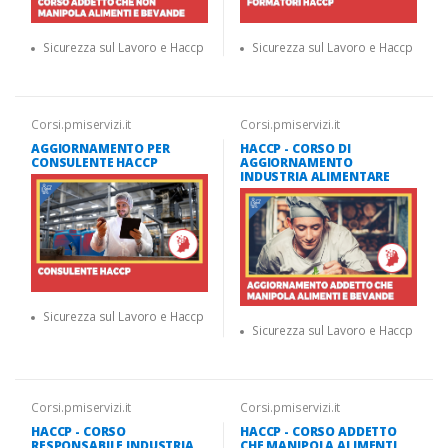
Sicurezza sul Lavoro e Haccp
Sicurezza sul Lavoro e Haccp
Corsi.pmiservizi.it
Corsi.pmiservizi.it
AGGIORNAMENTO PER
HACCP - CORSO DI
CONSULENTE HACCP
AGGIORNAMENTO
INDUSTRIA ALIMENTARE
Sicurezza sul Lavoro e Haccp
Sicurezza sul Lavoro e Haccp
Corsi.pmiservizi.it
Corsi.pmiservizi.it
HACCP - CORSO
HACCP - CORSO ADDETTO
RESPONSABILE INDUSTRIA
CHE MANIPOLA ALIMENTI