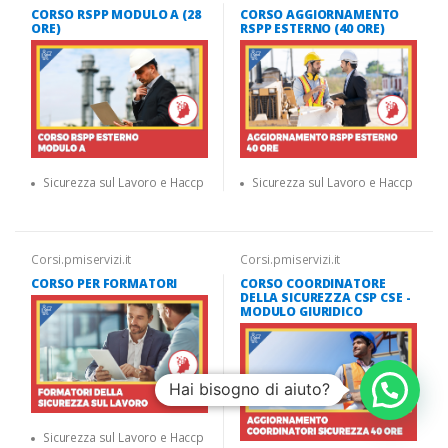
CORSO RSPP MODULO A (28
CORSO AGGIORNAMENTO
ORE)
RSPP ESTERNO (40 ORE)
Sicurezza sul Lavoro e Haccp
Sicurezza sul Lavoro e Haccp
Corsi.pmiservizi.it
Corsi.pmiservizi.it
CORSO PER FORMATORI
CORSO COORDINATORE
DELLA SICUREZZA CSP CSE -
MODULO GIURIDICO
Hai bisogno di aiuto?
Sicurezza sul Lavoro e Haccp