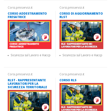
Corsi.pmiservizi.it
Corsi.pmiservizi.it
CORSO ADDESTRAMENTO
CORSO DI AGGIORNAMENTO
FRESATRICE
RLST
Sicurezza sul Lavoro e Haccp
Sicurezza sul Lavoro e Haccp
Corsi.pmiservizi.it
Corsi.pmiservizi.it
RLST - RAPPRESENTANTE
CORSO RLS
LAVORATORI PER LA
SICUREZZA TERRITORIALE